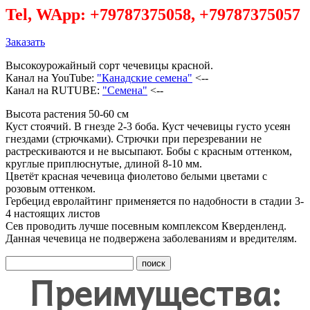
Tel, WApp: +79787375058, +79787375057
Заказать
Высокоурожайный сорт чечевицы красной.
Канал на YouTube:
"Канадские семена"
<--
Канал на RUTUBE:
"Семена"
<--
Высота растения 50-60 см
Куст стоячий. В гнезде 2-3 боба. Куст чечевицы густо усеян
гнездами (стрючками). Стрючки при перезревании не
растрескиваются и не высыпают. Бобы с красным оттенком,
круглые приплюснутые, длиной 8-10 мм.
Цветёт красная чечевица фиолетово белыми цветами с
розовым оттенком.
Гербецид евролайтинг применяется по надобности в стадии 3-
4 настоящих листов
Сев проводить лучше посевным комплексом Кверденленд.
Данная чечевица не подвержена заболеваниям и вредителям.
Преимущества: