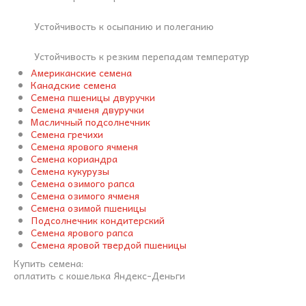
Устойчивость к осыпанию и полеганию
Устойчивость к резким перепадам температур
Американские семена
Канадские семена
Семена пшеницы двуручки
Семена ячменя двуручки
Масличный подсолнечник
Семена гречихи
Семена ярового ячменя
Семена кориандра
Семена кукурузы
Семена озимого рапса
Семена озимого ячменя
Семена озимой пшеницы
Подсолнечник кондитерский
Семена ярового рапса
Семена яровой твердой пшеницы
Купить семена:
оплатить с кошелька Яндекс-Деньги