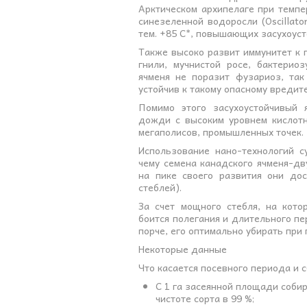
Арктическом архипелаге при темпе
синезеленной водоросли (Оscillator
тем. +85 С*, повышающих засухоуст
Также высоко развит иммунитет к 
гнили, мучнистой росе, бактерио
ячменя не поразит фузариоз, та
устойчив к такому опасному вредите
Помимо этого засухоустойчивый 
дожди с высоким уровнем кислотн
мегаполисов, промышленных точек.
Использование нано-технологий с
чему семена канадского ячменя-дв
на пике своего развития они до
стеблей).
За счет мощного стебля, на кот
боится полегания и длительного пе
порче, его оптимально убирать при
Некоторые данные
Что касается посевного периода и 
С 1 га засеянной площади собир
чистоте сорта в 99 %;