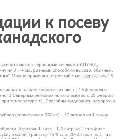
ации к посеву
канадского
. Высевать можно зерновыми сеялками: СПУ-6Д,
ину на 3 – 4 см., разными способами высева: обычный,
стный. Можно применять строчный с междурядьями 15
егионах в начале фвральских окон с 15 февраля и
но. В Северных регионах начало высева с 25 февраля
я при температуре +1. Способны выдержать заморозки
руйзер (тиаметоксам 350 гл) - 10 литров на 1 тонну
ности. Агритокс 1 литр - 1,5 литр на 1 га в фазе
бку весной, Гранстар 75 % с.т.с 20-25 грам на 1 га в