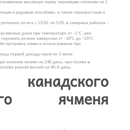
ограммовую высевную норму зерновыми сеялками на 1
ычным и рядовым способами, а также перекрестным и
гионах: на юге с 15.02. по 5.05, в северных районах -
 возможна даже при температуре от -1°С, уже
 пережить резкие заморозки от -20°С до -25°С;
бя протравку семян и использование при
конца первой декады июня по 5 июля;
ри осеннем посеве на 248 день, при посеве в
посеве ранней весной на 90-й день.
 канадского
ного ячменя