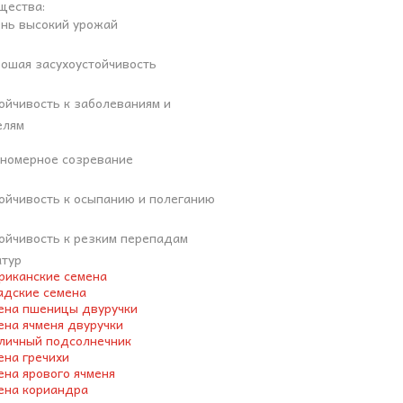
щества:
нь высокий урожай
ошая засухоустойчивость
ойчивость к заболеваниям и
елям
номерное созревание
ойчивость к осыпанию и полеганию
ойчивость к резким перепадам
атур
риканские семена
адские семена
ена пшеницы двуручки
ена ячменя двуручки
личный подсолнечник
ена гречихи
ена ярового ячменя
ена кориандра