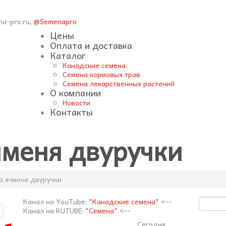
na-pro.ru,
@Semenapro
Цены
Оплата и доставка
Каталог
Канадские семена
Семена кормовых трав
Семена лекарственных растений
О компании
Новости
Контакты
чменя двуручки
а ячменя двуручки
Канал на YouTube:
"Канадские семена"
<--
Канал на RUTUBE:
"Семена"
<--
Сегодня