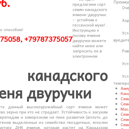
б.
Преиму
предлагаем сорт
Оче
семян канадского
ячменя-двуручки:
- устойчив к
Хор
гессенской мухе! .
с способом!
Инструкцию к
Уст
посеву ячменя
375058, +79787375057
вредит
двуручки можете
найти ниже или
Рав
запросить ее в
электронном
Уст
 канадского
Уст
темпер
еня двуручки
Аме
Кан
Сем
Сем
что данный высокоурожайный сорт ячменя может
Мас
тво зерна при это не страдает. Устойчивость к засухам
Сем
ерепадам и заморозкам на пике развития (вплоть до
Сем
 генов выделенных из семейства гвоздичных, ясколки
Сем
уктуру ДНК ячменя, которая растет на Канадском