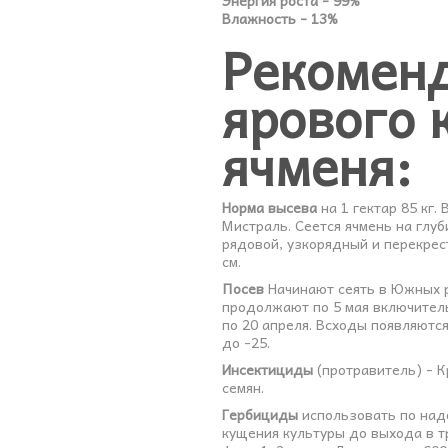
Энергия роста - 99%
Влажность - 13%
Рекоменд
ярового 
ячменя:
Норма высева
на 1 гектар 85 кг
Мистраль. Сеется ячмень на глуб
рядовой, узкорядный и перекре
см.
Посев
Начинают сеять в Южных р
продолжают по 5 мая включитель
по 20 апреля. Всходы появляютс
до -25.
Инсектициды
(протравитель) - К
семян.
Гербициды
использовать по надоб
кущения культуры до выхода в тру