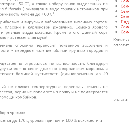
Сем
ратурах -50 С*, а также набору генов выделенных из
Сем
ia filiformis ) живущая в воде горячих источников при
Сем
ойчивость ячменя до +60 С*.
Сем
Под
грибковым и вирусным заболеваниям ячменных сортов:
Сем
зу, плесени и карликовой ржавчине. Семена ярового
Сем
к и разные виды мозаики. Кроме этого данный сорт
лю как гессенская муха!
Купить 
оплатит
ячмень спокойно переносит почвенное засоление и
ости - нередкое явление вблизи крупных городов и
ущественно отразилось на выносливости, благодаря
уручки можно сеять даже по февральским морозам, а
стигают большой кустистости (единовременно до 40
орый не влияют температурные перепады, ячмень не
рестоя, зерно не попадает на почву и не подвергается
 помощи комбайнов.
оплатит
сбора урожая:
ается до 170 ц урожая при почти 100 % всхожести и