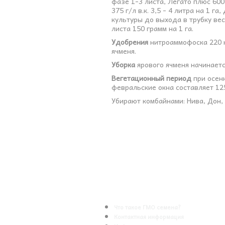
фазе 1-3 листа, Легато плюс 600 
375 г/л в.к. 3,5 - 4 литра на 1 г
культуры до выхода в трубку вес
листа 150 грамм на 1 га.
Удобрения
нитроаммофоска 220 кг
ячменя.
Уборка
ярового ячменя начинается
Вегетационный период
при осенн
февральские окна составляет 12
Убирают комбайнами: Нива, Дон,
Что такое ГМО семена?
Контактная информация