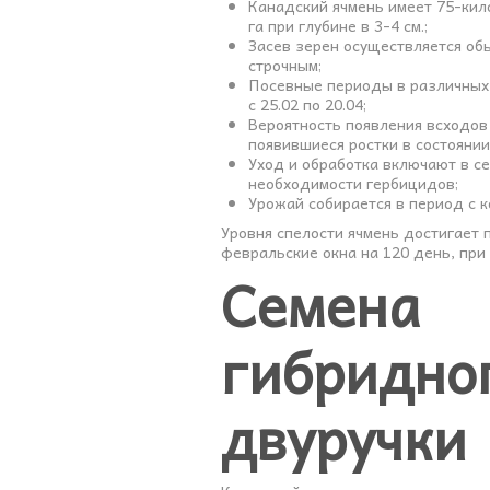
Канадский ячмень имеет 75-кил
га при глубине в 3-4 см.;
Засев зерен осуществляется об
строчным;
Посевные периоды в различных ре
с 25.02 по 20.04;
Вероятность появления всходов
появившиеся ростки в состоянии
Уход и обработка включают в се
необходимости гербицидов;
Урожай собирается в период с 
Уровня спелости ячмень достигает п
февральские окна на 120 день, при 
Семена
гибрид
двуручки