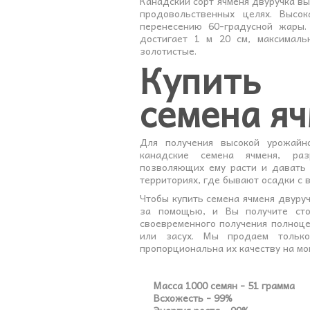
Канадский сорт ячменя двуручка в
продовольственных целях. Высок
перенесению 60-градусной жары.
достигает 1 м 20 см, максималь
золотистые.
Купить
семена я
Для получения высокой урожайн
канадские семена ячменя, раз
позволяющих ему расти и давать 
территориях, где бывают осадки с 
Чтобы купить семена ячменя двуруч
за помощью, и Вы получите стол
своевременного получения полноц
или засух. Мы продаем только
пропорциональна их качеству на мо
Масса 1000 семян - 51 грамма
Всхожесть - 99%