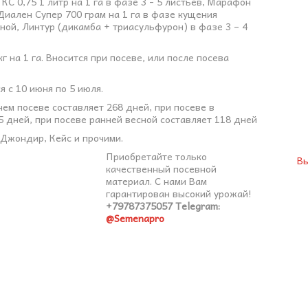
КС 0,75 1 литр на 1 га в фазе 3 - 5 листьев, Марафон
а, Диален Супер 700 грам на 1 га в фазе кущения
ной, Линтур (дикамба + триасульфурон) в фазе 3 – 4
 на 1 га. Вносится при посеве, или после посева
 с 10 июня по 5 июля.
ем посеве составляет 268 дней, при посеве в
5 дней, при посеве ранней весной составляет 118 дней
 Джондир, Кейс и прочими.
Приобретайте только
Вы
качественный посевной
материал. С нами Вам
гарантирован высокий урожай!
+79787375057
Telegram:
@Semenapro