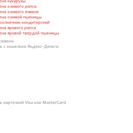
ена кукурузы
ена озимого рапса
ена озимого ячменя
ена озимой пшеницы
солнечник кондитерский
ена ярового рапса
ена яровой твердой пшеницы
семена:
ь с кошелька Яндекс-Деньги
ь карточкой Visa или MasterCard