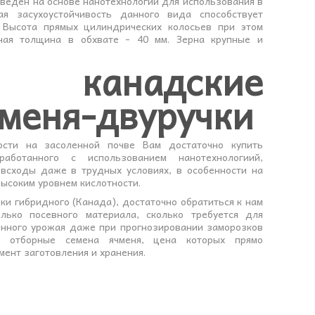
ыведен на основе нанотехнологий для использования в
ая засухоустойчивость данного вида способствует
 Высота прямых цилиндрических колосьев при этом
ная толщина в обхвате - 40 мм. Зерна крупные и
 канадские
чменя-двуручки
ости на засоленной почве Вам достаточно купить
работанного с использованием нанотехнологиий,
всходы даже в трудных условиях, в особенности на
высоким уровнем кислотности.
ки гибридного (Канада), достаточно обратиться к нам
ько посевного материала, сколько требуется для
енного урожая даже при прогнозировании заморозков
 отборные семена ячменя, цена которых прямо
мент заготовления и хранения.